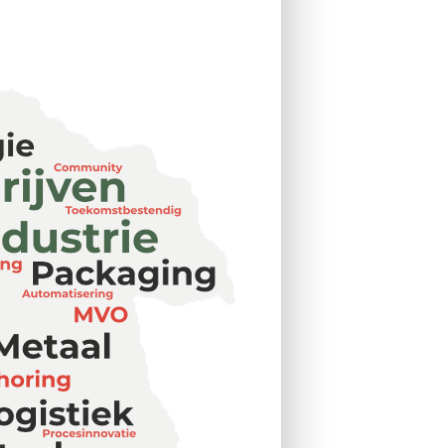
agdrempelig contact!