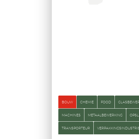
BOUW
CHEMIE
FOOD
GLASBEWE
MACHINES
METAALBEWERKING
OPSL
TRANSPORTEUR
VERPAKKINGSINDUSTRI