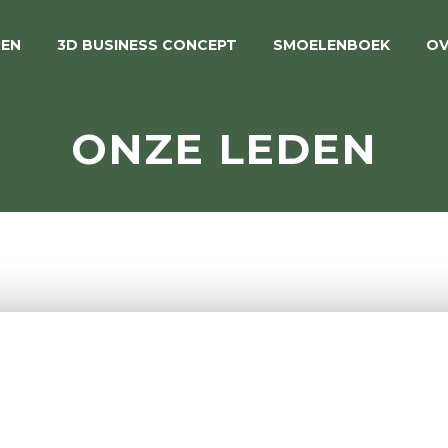
REN
3D BUSINESS CONCEPT
SMOELENBOEK
OV
ONZE LEDEN
NGESLOTEN BEDRIJ
 Actief in de maakindustrie, productie,