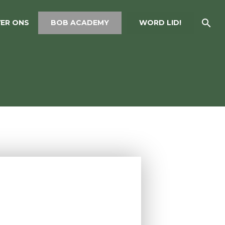
ER ONS
BOB ACADEMY
WORD LID!
VEN
 hightech, logistiek,