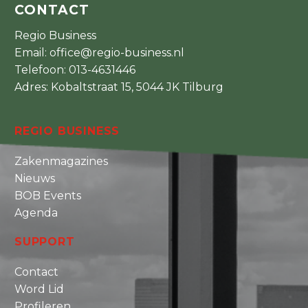
CONTACT
Regio Business
Email:
office@regio-business.nl
Telefoon:
013-4631446
Adres: Kobaltstraat 15, 5044 JK Tilburg
REGIO BUSINESS
Zakenmagazines
Nieuws
BOB Events
Agenda
SUPPORT
Contact
Word Lid
Profileren