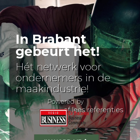
In Brabant
gebeurt het!
Hét netwerk voor
ondernemers in de
maakindustrie!
Powered by
of lees referenties