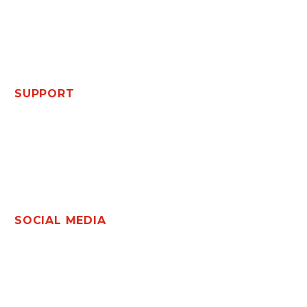
Nieuws
BOB Events
Agenda
SUPPORT
Contact
Word Lid
Profileren
Privacy
SOCIAL MEDIA
Twitter
LinkedIn
Instagram
Facebook