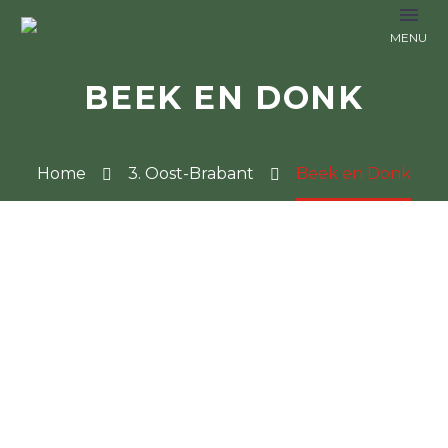
BEEK EN DONK
Home
3. Oost-Brabant
Beek en Donk