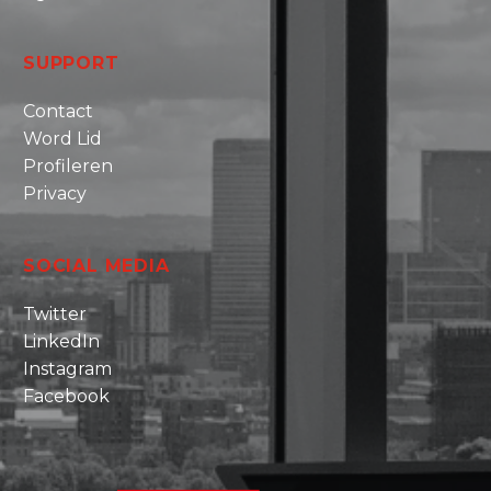
SUPPORT
Contact
Word Lid
Profileren
Privacy
SOCIAL MEDIA
Twitter
LinkedIn
Instagram
Facebook