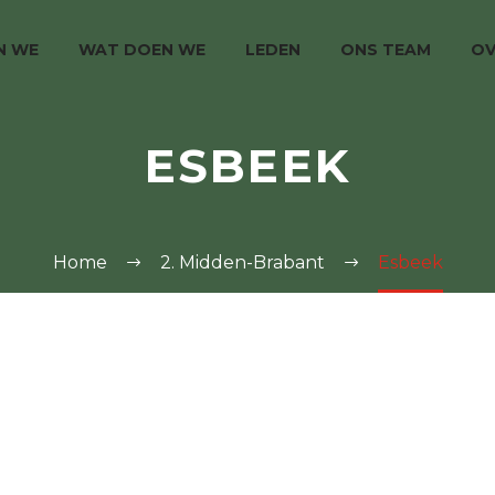
JN WE
WAT DOEN WE
LEDEN
ONS TEAM
OV
ESBEEK
Home
2. Midden-Brabant
Esbeek