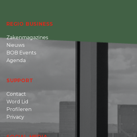
REGIO BUSINESS
Zakenmagazines
Nieuws
BOB Events
Agenda
SUPPORT
Contact
Word Lid
Profileren
Privacy
SOCIAL MEDIA