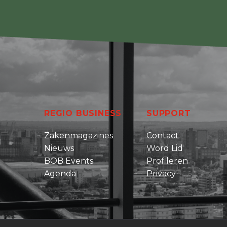
REGIO BUSINESS
SUPPORT
Zakenmagazines
Contact
Nieuws
Word Lid
BOB Events
Profileren
Agenda
Privacy