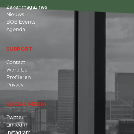
Zakenmagazines
Nieuws
BOB Events
Agenda
SUPPORT
Contact
Word Lid
Profileren
Privacy
SOCIAL MEDIA
Twitter
LinkedIn
Instagram