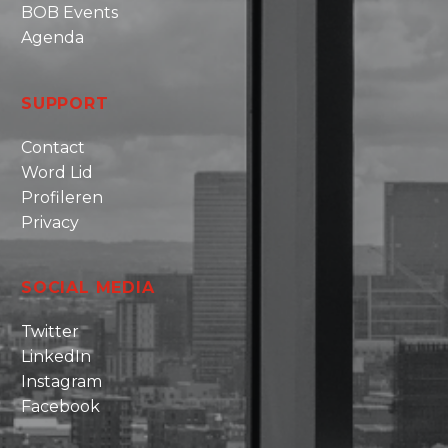
BOB Events
Agenda
SUPPORT
Contact
Word Lid
Profileren
Privacy
SOCIAL MEDIA
Twitter
LinkedIn
Instagram
Facebook