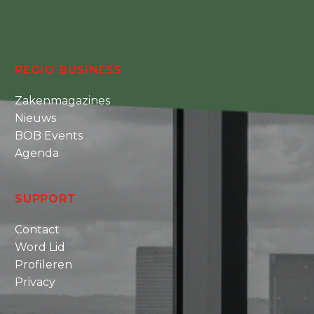
REGIO BUSINESS
Zakenmagazines
Nieuws
BOB Events
Agenda
SUPPORT
Contact
Word Lid
Profileren
Privacy