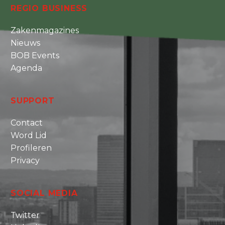
REGIO BUSINESS
Zakenmagazines
Nieuws
BOB Events
Agenda
SUPPORT
Contact
Word Lid
Profileren
Privacy
SOCIAL MEDIA
Twitter