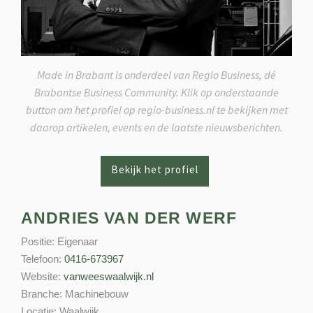
Made in Brabant is onderdeel van Regio Business, dé
Brabantse Business Community. Klik op onderstaande
button om het profiel op regio-business.nl te bekijken met
daarop artikelen, events en de laatste nieuwsberichten.
ANDRIES VAN DER WERF
Positie:
Eigenaar
Telefoon:
0416-673967
Website:
vanweeswaalwijk.nl
Branche:
Machinebouw
Locatie:
Waalwijk