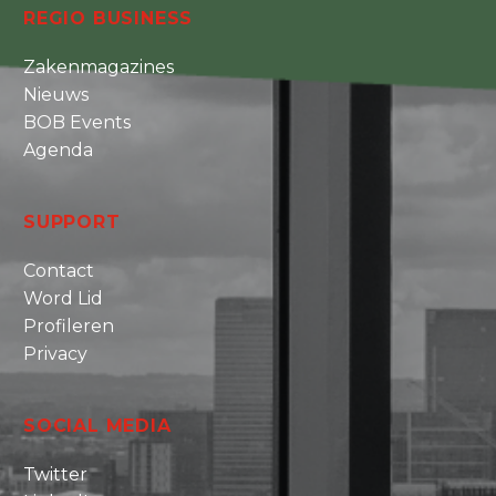
REGIO BUSINESS
Zakenmagazines
Nieuws
BOB Events
Agenda
SUPPORT
Contact
Word Lid
Profileren
Privacy
SOCIAL MEDIA
Twitter