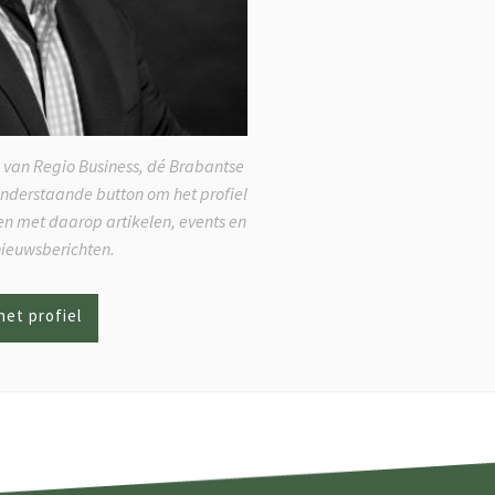
 van Regio Business, dé Brabantse
onderstaande button om het profiel
ken met daarop artikelen, events en
nieuwsberichten.