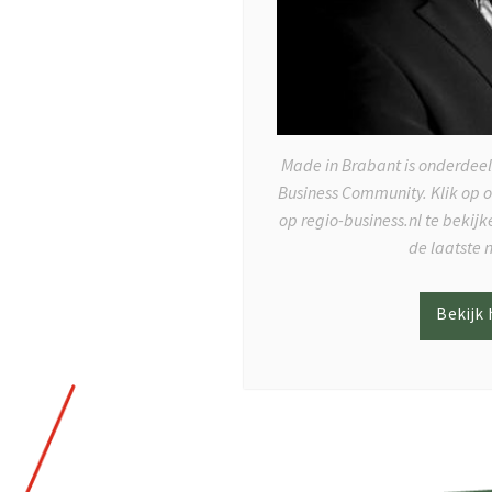
Made in Brabant is onderdeel
Business Community. Klik op 
op regio-business.nl te bekij
de laatste 