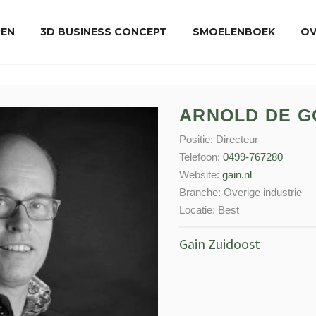
REN
3D BUSINESS CONCEPT
SMOELENBOEK
OV
ARNOLD DE 
Positie:
Directeur
Telefoon:
0499-767280
Website:
gain.nl
Branche:
Overige industrie
Locatie:
Best
Gain Zuidoost