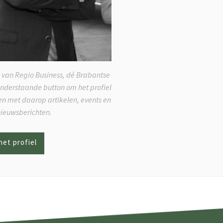
 van Regio Business, dé Brabantse
onderstaande button om het profiel
ken met daarop artikelen, events en
nieuwsberichten.