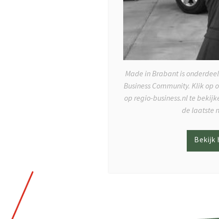
Made in Brabant is onderdeel
Business Community. Klik op 
op regio-business.nl te bekij
de laatste 