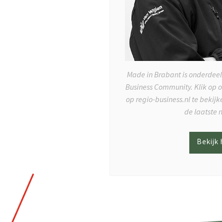
Made in Brabant is onderdeel
Business Community. Klik op 
op regio-business.nl te bekij
de laatste 