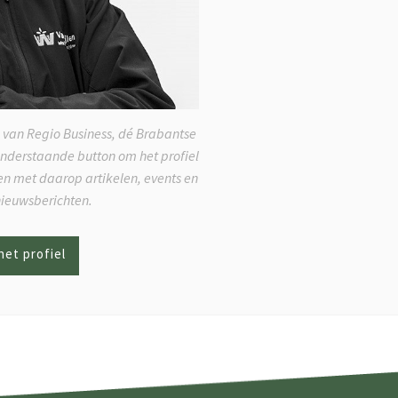
 van Regio Business, dé Brabantse
onderstaande button om het profiel
ken met daarop artikelen, events en
nieuwsberichten.