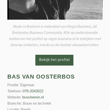
Made in Brabant is onderdeel van Regio Business, dé
Brabantse Business Community. Klik op onderstaande
button om het profiel op regio-business.nl te bekijken met
daarop artikelen, events en de laatste nieuwsberichten.
BAS VAN OOSTERBOS
Positie:
Eigenaar
Telefoon:
076-2043022
Website:
bvovloeren.nl
Branche:
Bouw en techniek
Locatie:
Breda