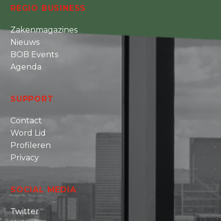
REGIO BUSINESS
Zakenmagazines
Nieuws
BOB Events
Agenda
SUPPORT
Contact
Word Lid
Profileren
Privacy
SOCIAL MEDIA
Twitter