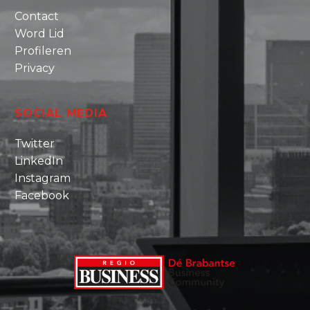
Contact
Word Lid
Profileren
Privacy
SOCIAL MEDIA
Twitter
LinkedIn
Instagram
Facebook