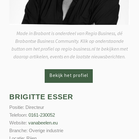
Made in Brabant is onderdeel van Regio Business, dé
Brabantse Business Community. Klik op onderstaande
button om het profiel op regio-business.nl te bekijken met
daarop artikelen, events en de laatste nieuwsberichten.
BRIGITTE ESSER
Positie:
Directeur
Telefoon:
0161-230052
Website:
vanabeelen.eu
Branche:
Overige industrie
Locatie:
Rijen