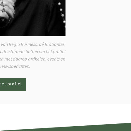
 van Regio Business, dé Brabantse
onderstaande button om het profiel
ken met daarop artikelen, events en
nieuwsberichten.