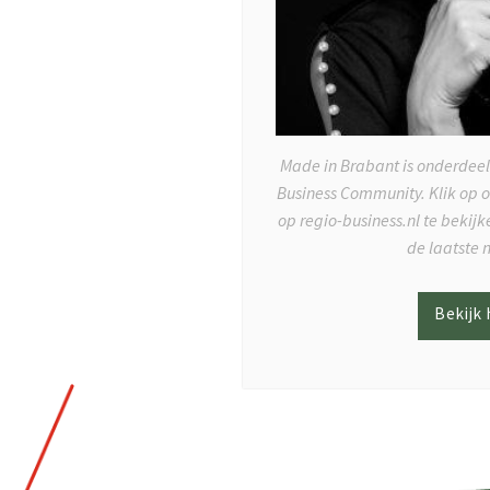
Made in Brabant is onderdeel
Business Community. Klik op 
op regio-business.nl te bekij
de laatste 