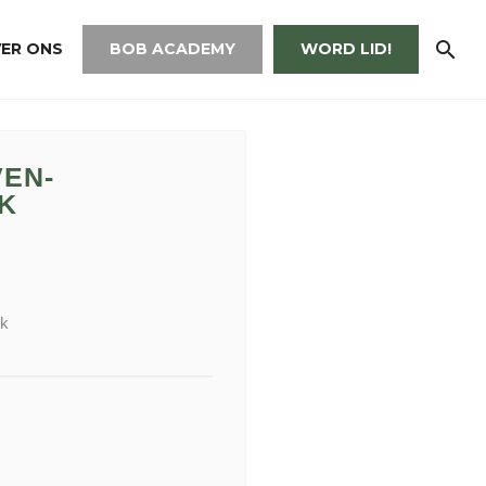
ER ONS
BOB ACADEMY
WORD LID!
EN-
K
ek