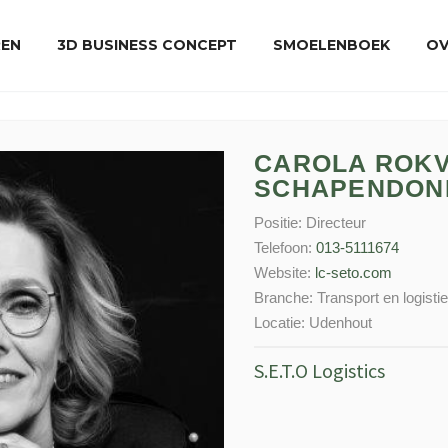
REN
3D BUSINESS CONCEPT
SMOELENBOEK
OV
CAROLA ROKV
SCHAPENDON
Positie:
Directeur
Telefoon:
013-5111674
Website:
lc-seto.com
Branche:
Transport en logisti
Locatie:
Udenhout
S.E.T.O Logistics