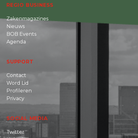
REGIO BUSINESS
Zakenmagazines
Nieuws
BOB Events
Agenda
SUPPORT
Contact
Word Lid
Profileren
Privacy
SOCIAL MEDIA
Twitter