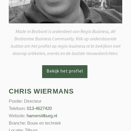
Made in Brabant is onderdeel van Regio Business, dé
Brabantse Business Community. Klik op onderstaande
button om het profiel op regio-business.nl te bekijken met
daarop artikelen, events en de laatste nieuwsberichten.
CHRIS WIERMANS
Positie:
Directeur
Telefoon:
013-4627420
Website:
hamerstilburg.nl
Branche:
Bouw en techniek
Locatie:
Tilburg