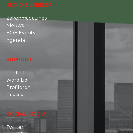
REGIO BUSINESS
Zakenmagazines
Nieuws
BOB Events
Agenda
SUPPORT
Contact
Word Lid
Profileren
Privacy
SOCIAL MEDIA
Twitter