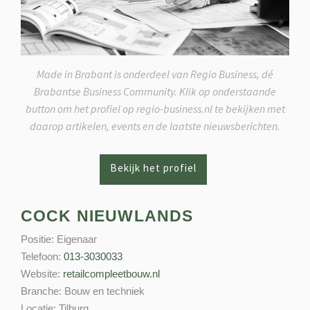
Made in Brabant is onderdeel van Regio Business, dé
Brabantse Business Community. Klik op onderstaande
button om het profiel op regio-business.nl te bekijken met
daarop artikelen, events en de laatste nieuwsberichten.
COCK NIEUWLANDS
Positie:
Eigenaar
Telefoon:
013-3030033
Website:
retailcompleetbouw.nl
Branche:
Bouw en techniek
Locatie:
Tilburg