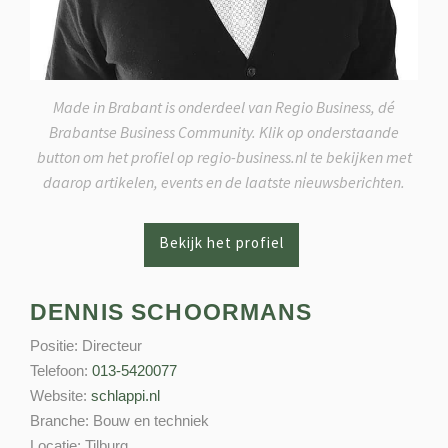
Made in Brabant is onderdeel van Regio Business, dé
Brabantse Business Community. Klik op onderstaande
button om het profiel op regio-business.nl te bekijken met
daarop artikelen, events en de laatste nieuwsberichten.
DENNIS SCHOORMANS
Positie:
Directeur
Telefoon:
013-5420077
Website:
schlappi.nl
Branche:
Bouw en techniek
Locatie:
Tilburg