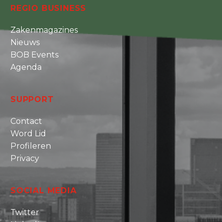
REGIO BUSINESS
Zakenmagazines
Nieuws
BOB Events
Agenda
SUPPORT
Contact
Word Lid
Profileren
Privacy
SOCIAL MEDIA
Twitter