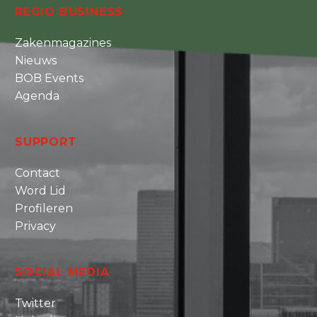
REGIO BUSINESS
Zakenmagazines
Nieuws
BOB Events
Agenda
SUPPORT
Contact
Word Lid
Profileren
Privacy
SOCIAL MEDIA
Twitter