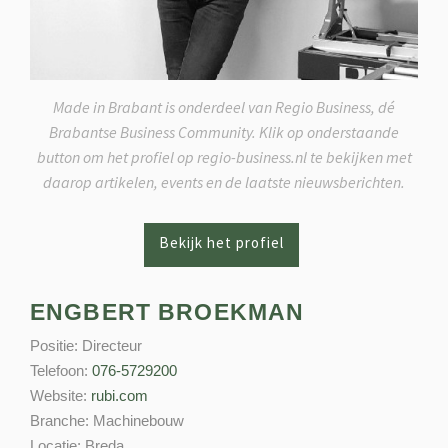
Made in Brabant is onderdeel van Regio Business, dé
Brabantse Business Community. Klik op onderstaande
button om het profiel op regio-business.nl te bekijken met
daarop artikelen, events en de laatste nieuwsberichten.
ENGBERT BROEKMAN
Positie:
Directeur
Telefoon:
076-5729200
Website:
rubi.com
Branche:
Machinebouw
Locatie:
Breda