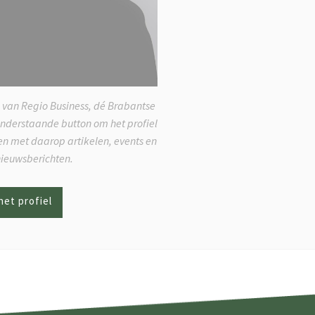
 van Regio Business, dé Brabantse
onderstaande button om het profiel
ken met daarop artikelen, events en
nieuwsberichten.