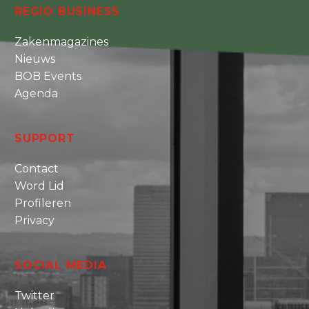
REGIO BUSINESS
Zakenmagazines
Nieuws
BOB Events
Agenda
SUPPORT
Contact
Word Lid
Profileren
Privacy
SOCIAL MEDIA
Twitter