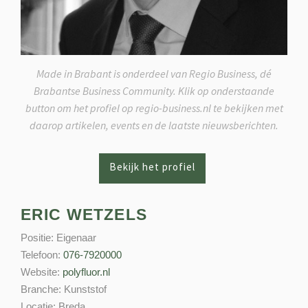
Made in Brabant is onderdeel van Regio Business, dé
Brabantse Business Community. Klik op onderstaande
button om het profiel op regio-business.nl te bekijken met
daarop artikelen, events en de laatste nieuwsberichten.
ERIC WETZELS
Positie:
Eigenaar
Telefoon:
076-7920000
Website:
polyfluor.nl
Branche:
Kunststof
Locatie:
Breda