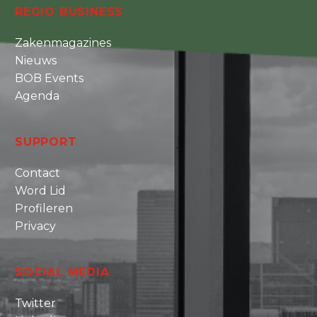
REGIO BUSINESS
Zakenmagazines
Nieuws
BOB Events
Agenda
SUPPORT
Contact
Word Lid
Profileren
Privacy
SOCIAL MEDIA
Twitter