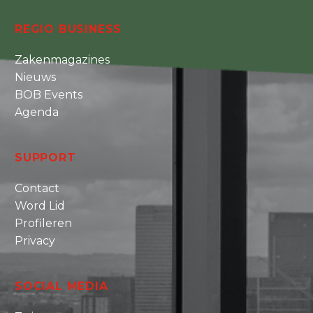
REGIO BUSINESS
Zakenmagazines
Nieuws
BOB Events
Agenda
SUPPORT
Contact
Word Lid
Profileren
Privacy
SOCIAL MEDIA