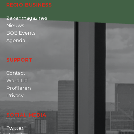
REGIO BUSINESS
Zakenmagazines
Nieuws
BOB Events
Agenda
SUPPORT
Contact
Word Lid
Profileren
Privacy
SOCIAL MEDIA
Twitter