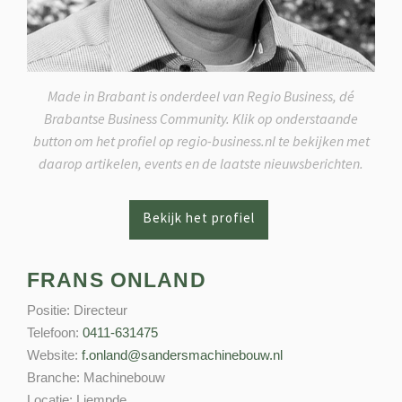
Made in Brabant is onderdeel van Regio Business, dé
Brabantse Business Community. Klik op onderstaande
button om het profiel op regio-business.nl te bekijken met
daarop artikelen, events en de laatste nieuwsberichten.
FRANS ONLAND
Positie:
Directeur
Telefoon:
0411-631475
Website:
f.onland@sandersmachinebouw.nl
Branche:
Machinebouw
Locatie:
Liempde