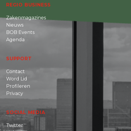
REGIO BUSINESS
Zakenmagazines
Nieuws
BOB Events
Agenda
SUPPORT
Contact
Word Lid
Profileren
Privacy
SOCIAL MEDIA
Twitter