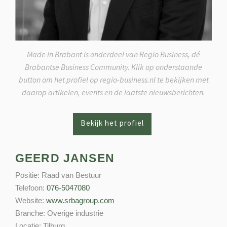
Made in Brabant is onderdeel van Regio Business, dé
Brabantse Business Community. Klik op onderstaande
button om het profiel op regio-business.nl te bekijken met
daarop artikelen, events en de laatste nieuwsberichten.
GEERD JANSEN
Positie:
Raad van Bestuur
Telefoon:
076-5047080
Website:
www.srbagroup.com
Branche:
Overige industrie
Locatie:
Tilburg