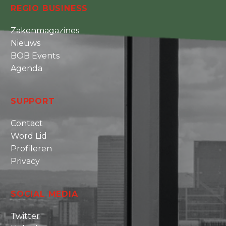
REGIO BUSINESS
Zakenmagazines
Nieuws
BOB Events
Agenda
SUPPORT
Contact
Word Lid
Profileren
Privacy
SOCIAL MEDIA
Twitter