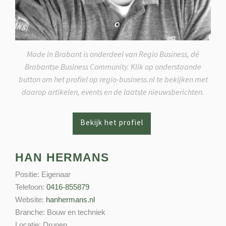
Made in Brabant is onderdeel van Regio Business, dé
Brabantse Business Community. Klik op onderstaande
button om het profiel op regio-business.nl te bekijken met
daarop artikelen, events en de laatste nieuwsberichten.
HAN HERMANS
Positie:
Eigenaar
Telefoon:
0416-855879
Website:
hanhermans.nl
Branche:
Bouw en techniek
Locatie:
Drunen