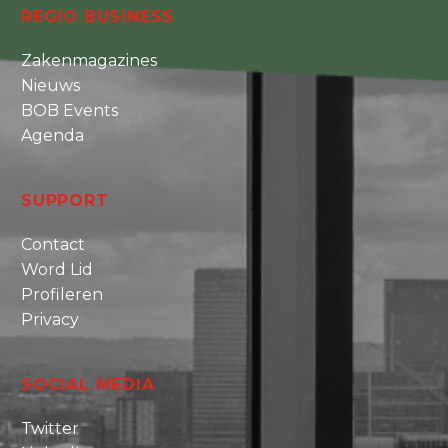
REGIO BUSINESS
Zakenmagazines
Nieuws
BOB Events
Agenda
SUPPORT
Contact
Word Lid
Profileren
Privacy
SOCIAL MEDIA
Twitter