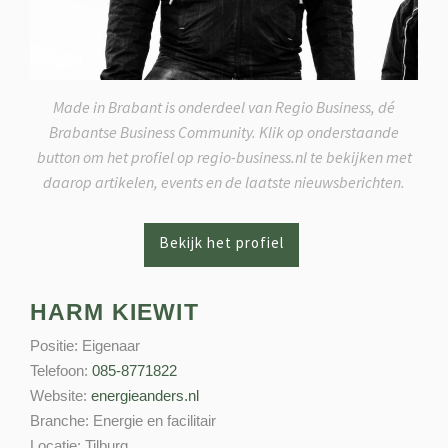
Made in Brabant is onderdeel van Regio Business, dé
Brabantse Business Community. Klik op onderstaande
button om het profiel op regio-business.nl te bekijken met
daarop artikelen, events en de laatste nieuwsberichten.
HARM KIEWIT
Positie:
Eigenaar
Telefoon:
085-8771822
Website:
energieanders.nl
Branche:
Energie en facilitair
Locatie:
Tilburg