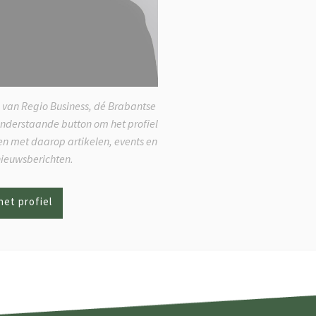
 van Regio Business, dé Brabantse
onderstaande button om het profiel
ken met daarop artikelen, events en
nieuwsberichten.