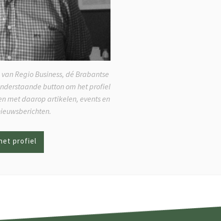
 van Regio Business, dé Brabantse
onderstaande button om het profiel
ken met daarop artikelen, events en
nieuwsberichten.