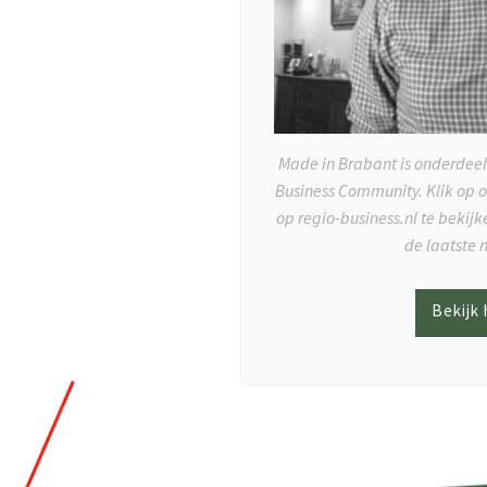
Made in Brabant is onderdeel
Business Community. Klik op 
op regio-business.nl te bekij
de laatste 