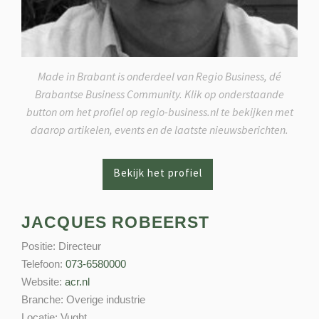
Made in Brabant is onderdeel van Regio Business, dé
Brabantse Business Community. Klik op onderstaande
button om het profiel op regio-business.nl te bekijken met
daarop artikelen, events en de laatste nieuwsberichten.
JACQUES ROBEERST
Positie:
Directeur
Telefoon:
073-6580000
Website:
acr.nl
Branche:
Overige industrie
Locatie:
Vught