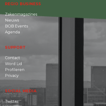
REGIO BUSINESS
Zakenmagazines
Nieuws
BOB Events
Agenda
SUPPORT
Contact
Word Lid
Profileren
Privacy
SOCIAL MEDIA
Twitter