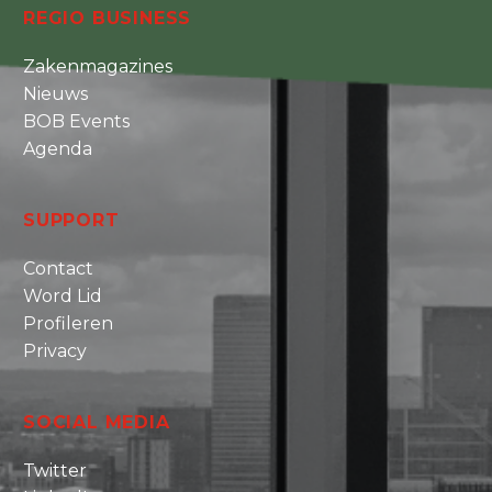
REGIO BUSINESS
Zakenmagazines
Nieuws
BOB Events
Agenda
SUPPORT
Contact
Word Lid
Profileren
Privacy
SOCIAL MEDIA
Twitter