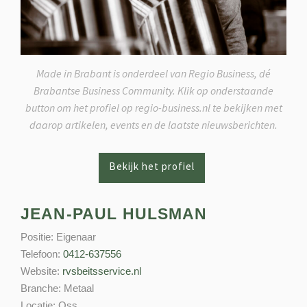
Made in Brabant is onderdeel van Regio Business, dé
Brabantse Business Community. Klik op onderstaande
button om het profiel op regio-business.nl te bekijken met
daarop artikelen, events en de laatste nieuwsberichten.
JEAN-PAUL HULSMAN
Positie:
Eigenaar
Telefoon:
0412-637556
Website:
rvsbeitsservice.nl
Branche:
Metaal
Locatie:
Oss