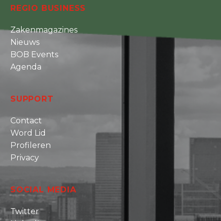
REGIO BUSINESS
Zakenmagazines
Nieuws
BOB Events
Agenda
SUPPORT
Contact
Word Lid
Profileren
Privacy
SOCIAL MEDIA
Twitter