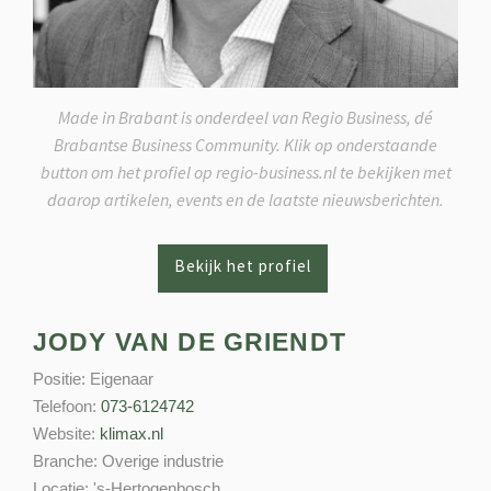
Made in Brabant is onderdeel van Regio Business, dé
Brabantse Business Community. Klik op onderstaande
button om het profiel op regio-business.nl te bekijken met
daarop artikelen, events en de laatste nieuwsberichten.
JODY VAN DE GRIENDT
Positie:
Eigenaar
Telefoon:
073-6124742
Website:
klimax.nl
Branche:
Overige industrie
Locatie:
's-Hertogenbosch