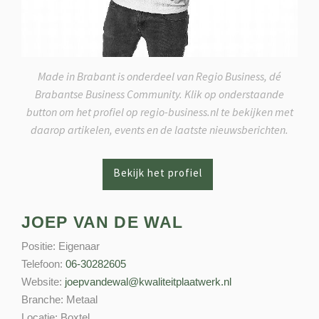
Made in Brabant is onderdeel van Regio Business, dé
Brabantse Business Community. Klik op onderstaande
button om het profiel op regio-business.nl te bekijken met
daarop artikelen, events en de laatste nieuwsberichten.
JOEP VAN DE WAL
Positie:
Eigenaar
Telefoon:
06-30282605
Website:
joepvandewal@kwaliteitplaatwerk.nl
Branche:
Metaal
Locatie:
Boxtel