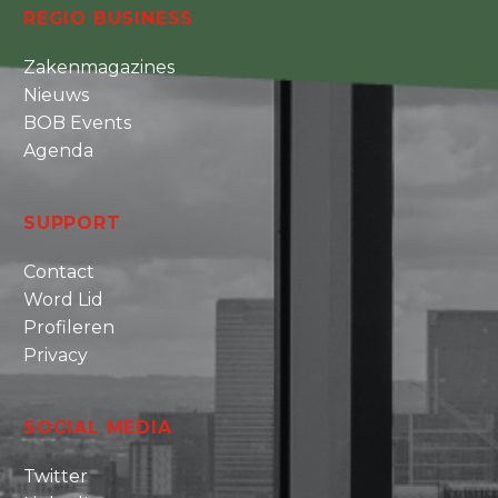
REGIO BUSINESS
Zakenmagazines
Nieuws
BOB Events
Agenda
SUPPORT
Contact
Word Lid
Profileren
Privacy
SOCIAL MEDIA
Twitter