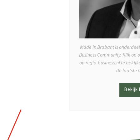
Made in Brabant is onderdeel
Business Community. Klik op 
op regio-business.nl te bekij
de laatste 