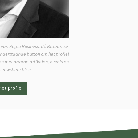
 van Regio Business, dé Brabantse
onderstaande button om het profiel
ken met daarop artikelen, events en
nieuwsberichten.