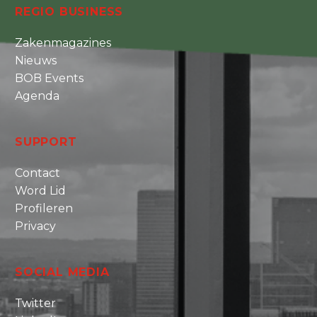
REGIO BUSINESS
Zakenmagazines
Nieuws
BOB Events
Agenda
SUPPORT
Contact
Word Lid
Profileren
Privacy
SOCIAL MEDIA
Twitter