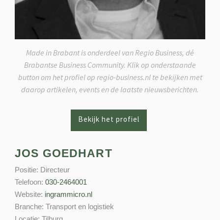
Made in Brabant is onderdeel van Regio Business, dé
Brabantse Business Community. Klik op onderstaande
button om het profiel op regio-business.nl te bekijken met
daarop artikelen, events en de laatste nieuwsberichten.
JOS GOEDHART
Positie:
Directeur
Telefoon:
030-2464001
Website:
ingrammicro.nl
Branche:
Transport en logistiek
Locatie:
Tilburg