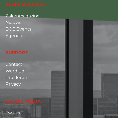
REGIO BUSINESS
Zakenmagazines
Nieuws
BOB Events
Agenda
SUPPORT
Contact
Word Lid
Profileren
Privacy
SOCIAL MEDIA
Twitter