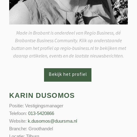
Made in Brabant is onderdeel van Regio Business, dé
Brabantse Business Community. Klik op onderstaande
button om het profiel op regio-business.nl te bekijken met
daarop artikelen, events en de laatste nieuwsberichten.
KARIN DUSOMOS
Positie:
Vestigingsmanager
Telefoon:
013-5420866
Website:
k.dusomos@duursma.nl
Branche:
Groothandel
Locatie:
Tilburg