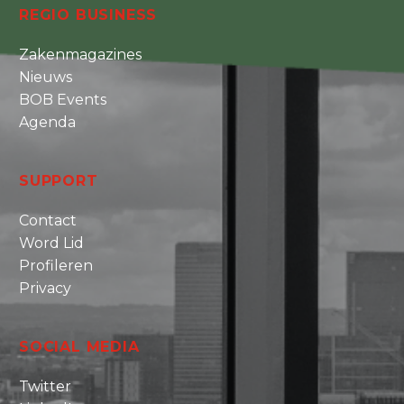
REGIO BUSINESS
Zakenmagazines
Nieuws
BOB Events
Agenda
SUPPORT
Contact
Word Lid
Profileren
Privacy
SOCIAL MEDIA
Twitter