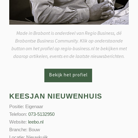
Made in Brabant is onderdeel van Regio Business, dé
Brabantse Business Community. Klik op onderstaande
button om het profiel op regio-business.nl te bekijken met
daarop artikelen, events en de laatste nieuwsberichten.
KEESJAN NIEUWENHUIS
Positie:
Eigenaar
Telefoon:
073-5132950
Website:
leebo.nl
Branche:
Bouw
Locatie:
Nieuwkuijk