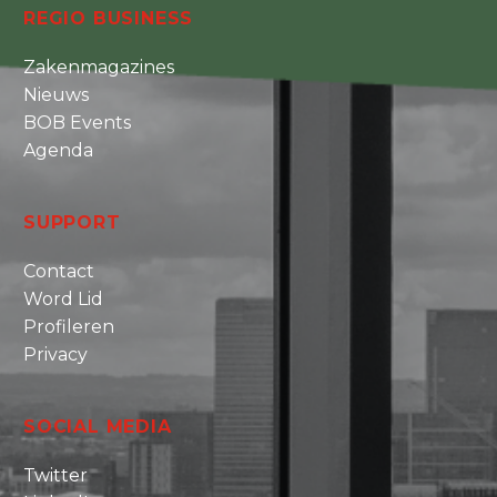
REGIO BUSINESS
Zakenmagazines
Nieuws
BOB Events
Agenda
SUPPORT
Contact
Word Lid
Profileren
Privacy
SOCIAL MEDIA
Twitter