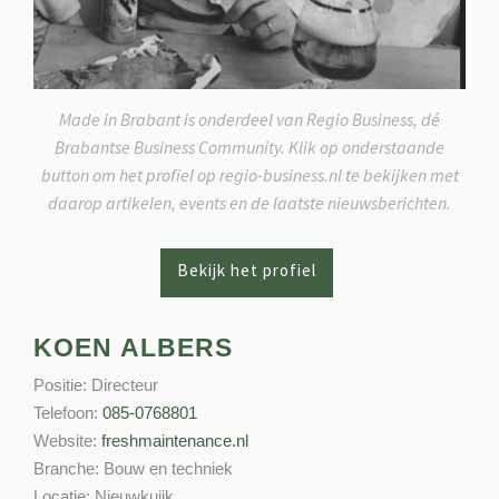
Made in Brabant is onderdeel van Regio Business, dé
Brabantse Business Community. Klik op onderstaande
button om het profiel op regio-business.nl te bekijken met
daarop artikelen, events en de laatste nieuwsberichten.
KOEN ALBERS
Positie:
Directeur
Telefoon:
085-0768801
Website:
freshmaintenance.nl
Branche:
Bouw en techniek
Locatie:
Nieuwkuijk