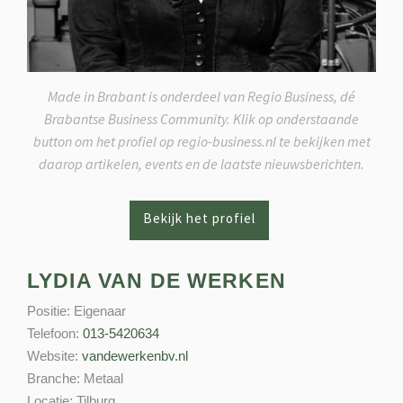
Made in Brabant is onderdeel van Regio Business, dé
Brabantse Business Community. Klik op onderstaande
button om het profiel op regio-business.nl te bekijken met
daarop artikelen, events en de laatste nieuwsberichten.
LYDIA VAN DE WERKEN
Positie:
Eigenaar
Telefoon:
013-5420634
Website:
vandewerkenbv.nl
Branche:
Metaal
Locatie:
Tilburg