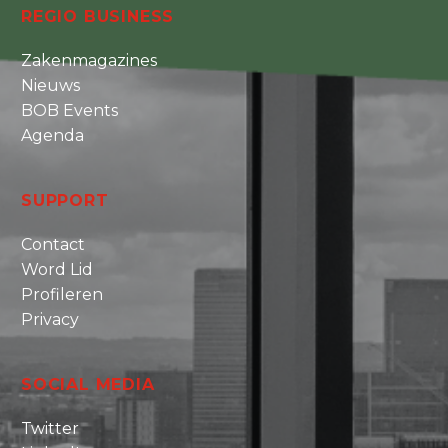
REGIO BUSINESS
Zakenmagazines
Nieuws
BOB Events
Agenda
SUPPORT
Contact
Word Lid
Profileren
Privacy
SOCIAL MEDIA
Twitter