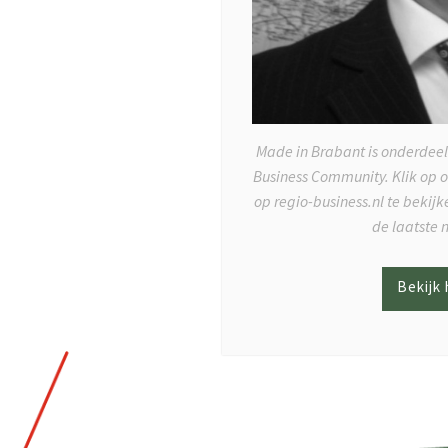
Made in Brabant is onderdeel
Business Community. Klik op 
op regio-business.nl te bekij
de laatste 