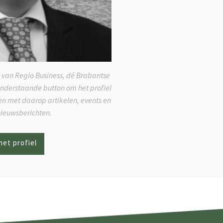
 van Regio Business, dé Brabantse
onderstaande button om het profiel
ken met daarop artikelen, events en
nieuwsberichten.