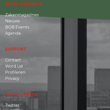
REGIO BUSINESS
Zakenmagazines
Nieuws
BOB Events
Agenda
SUPPORT
Contact
Word Lid
Profileren
Privacy
SOCIAL MEDIA
Twitter