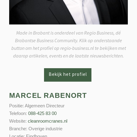
Made in Brabant is onderdeel van Regio Business, dé
Brabantse Business Community. Klik op onderstaande
button om het profiel op regio-business.nl te bekijken met
daarop artikelen, events en de laatste nieuwsberichten.
MARCEL RABENORT
Positie:
Algemeen Directeur
Telefoon:
088-425 83 00
Website:
cleanroomcranes.nl
Branche:
Overige industrie
Locatie:
Eindhoven