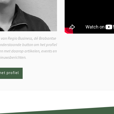
 van Regio Business, dé Brabantse
onderstaande button om het profiel
ken met daarop artikelen, events en
nieuwsberichten.