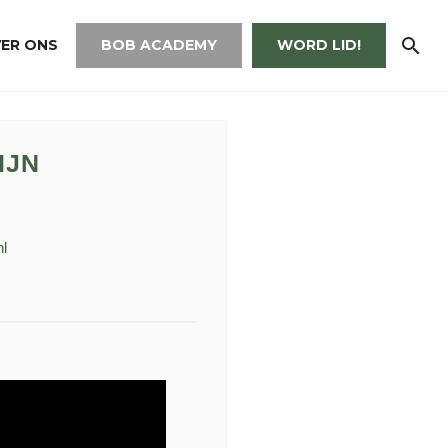
ER ONS
BOB ACADEMY
WORD LID!
IJN
l