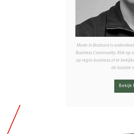
Made in Brabant is onderdeel
Business Community. Klik op 
op regio-business.nl te bekij
de laatste 