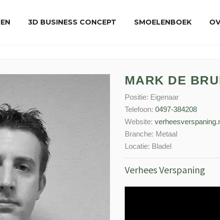
REN
3D BUSINESS CONCEPT
SMOELENBOEK
OV
MARK DE BRU
Positie:
Eigenaar
Telefoon:
0497-384208
Website:
verheesverspaning.n
Branche:
Metaal
Locatie:
Bladel
Verhees Verspaning