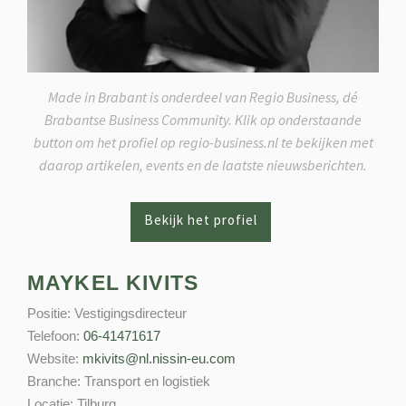
Made in Brabant is onderdeel van Regio Business, dé
Brabantse Business Community. Klik op onderstaande
button om het profiel op regio-business.nl te bekijken met
daarop artikelen, events en de laatste nieuwsberichten.
MAYKEL KIVITS
Positie:
Vestigingsdirecteur
Telefoon:
06-41471617
Website:
mkivits@nl.nissin-eu.com
Branche:
Transport en logistiek
Locatie:
Tilburg