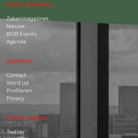
REGIO BUSINESS
Zakenmagazines
Nieuws
BOB Events
Agenda
SUPPORT
Contact
Word Lid
Profileren
Privacy
SOCIAL MEDIA
Twitter