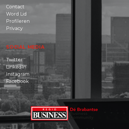
Contact
Word Lid
Profileren
Privacy
SOCIAL MEDIA
Twitter
LinkedIn
Instagram
Facebook