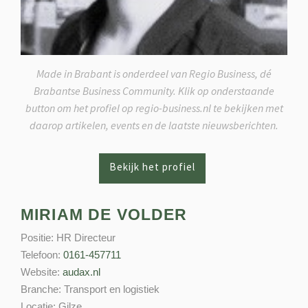
Made in Brabant is onderdeel van Regio Business, dé
Brabantse Business Community. Klik op onderstaande
button om het profiel op regio-business.nl te bekijken met
daarop artikelen, events en de laatste nieuwsberichten.
MIRIAM DE VOLDER
Positie:
HR Directeur
Telefoon:
0161-457711
Website:
audax.nl
Branche:
Transport en logistiek
Locatie:
Gilze