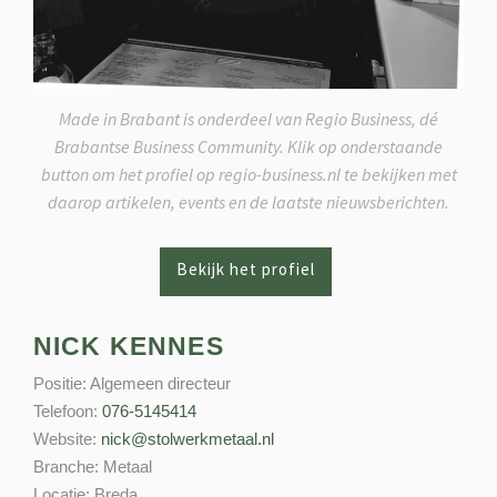
Made in Brabant is onderdeel van Regio Business, dé
Brabantse Business Community. Klik op onderstaande
button om het profiel op regio-business.nl te bekijken met
daarop artikelen, events en de laatste nieuwsberichten.
NICK KENNES
Positie:
Algemeen directeur
Telefoon:
076-5145414
Website:
nick@stolwerkmetaal.nl
Branche:
Metaal
Locatie:
Breda