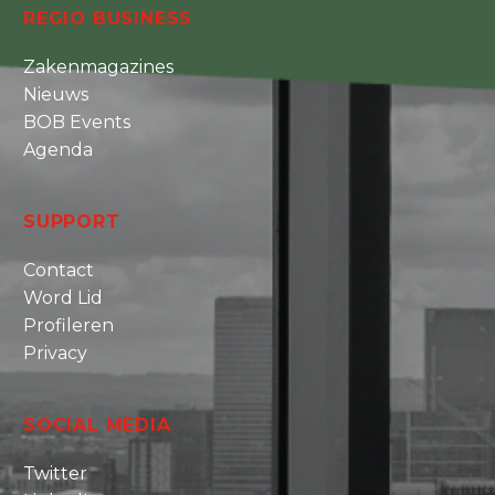
REGIO BUSINESS
Zakenmagazines
Nieuws
BOB Events
Agenda
SUPPORT
Contact
Word Lid
Profileren
Privacy
SOCIAL MEDIA
Twitter