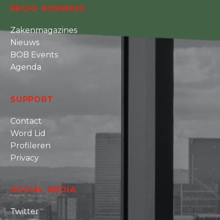
REGIO BUSINESS
Zakenmagazines
Nieuws
BOB Events
Agenda
SUPPORT
Contact
Word Lid
Profileren
Privacy
SOCIAL MEDIA
Twitter