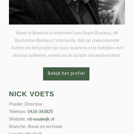
Made in Brabant is onderdeel van Regio Business, dé
Brabantse Business Community. Klik op onderstaande
button om het profiel op regio-business.nl te bekijken met
daarop artikelen, events en de laatste nieuwsberichten.
NICK VOETS
Positie:
Directeur
Telefoon:
0416-343825
Website:
vti-waalwijk.nl
Branche:
Bouw en techniek
Locatie:
Waalwijk